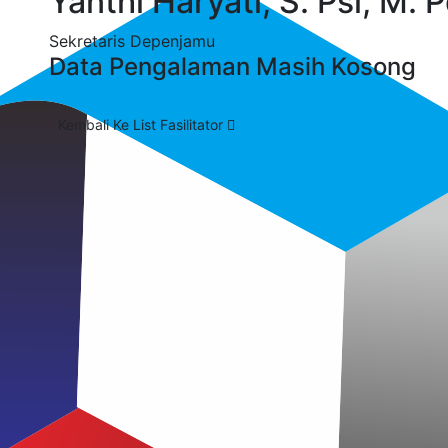
Yanthi Haryati, S. Psi, M. 
Sekretaris Depenjamu
Data Pengalaman Masih Kosong
Kembali Ke List Fasilitator